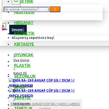
ELEKTRIK
TL
Türk Lirası
TRY
HEDIYELIK
Bu kategoride ürün bulunamadı.
HIRDAVAT
0
Devam
KOZMETIK
Alışveriş sepetiniz boş!
KIRTASIYE
OYUNCAK
Üye Girişi
PLASTIK
Kayıt Ol
SEZONLUK
Favorilerim
SPOR
0
TEKSTIL
İnstagram
ENFA RA-269 AHŞAP ÇÖP ŞİŞ ( 35CM ) ( 46PCS
TEMIZLIK
)*10X20