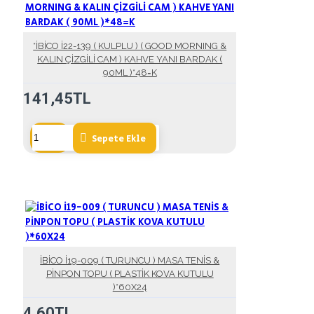
*İBİCO İ22-139 ( KULPLU ) ( GOOD MORNING &
KALIN ÇİZGİLİ CAM ) KAHVE YANI BARDAK (
90ML )*48=K
141,45TL
Sepete Ekle
İBİCO İ19-009 ( TURUNCU ) MASA TENİS &
PİNPON TOPU ( PLASTİK KOVA KUTULU
)*60X24
4,60TL