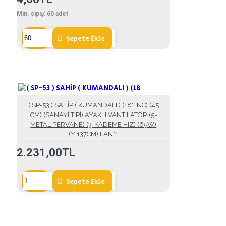
Min. sipış:
60
adet
Sepete Ekle
( SP-53 ) SAHİP ( KUMANDALI ) (18" İNC) (45
CM) (SANAYİ TİPİ) AYAKLI VANTİLATÖR (5-
METAL PERVANE) (3-KADEME HIZ) (65W)
(Y:137CM) FAN*1
2.231,00TL
Sepete Ekle