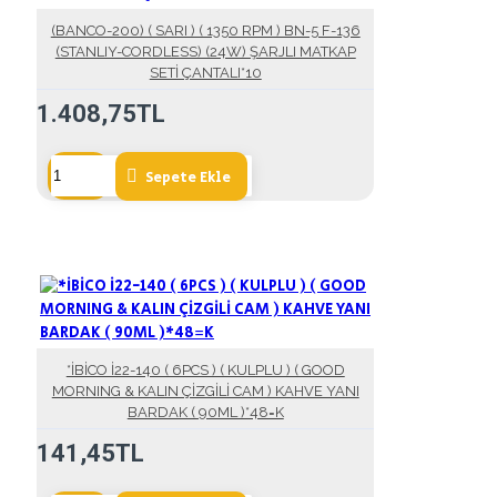
(BANCO-200) ( SARI ) ( 1350 RPM ) BN-5 F-136
(STANLIY-CORDLESS) (24W) ŞARJLI MATKAP
SETİ ÇANTALI*10
1.408,75TL
Sepete Ekle
*İBİCO İ22-140 ( 6PCS ) ( KULPLU ) ( GOOD
MORNING & KALIN ÇİZGİLİ CAM ) KAHVE YANI
BARDAK ( 90ML )*48=K
141,45TL