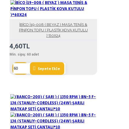
İBİCO İ19-008 ( BEYAZ ) MASA TENİS &
PİNPON TOPU ( PLASTİK KOVA KUTULU
)*60X24
4,60TL
Min. sipış:
60
adet
Sepete Ekle