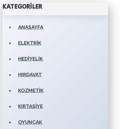
KATEGORILER
ANASAYFA
ELEKTRIK
HEDIYELIK
HIRDAVAT
KOZMETIK
KIRTASIYE
OYUNCAK