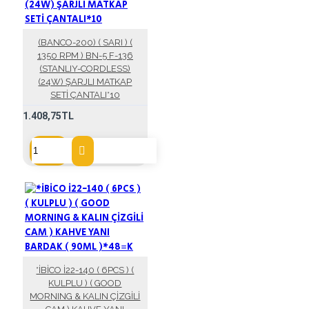
(BANCO-200) ( SARI ) (
1350 RPM ) BN-5 F-136
(STANLIY-CORDLESS)
(24W) ŞARJLI MATKAP
SETİ ÇANTALI*10
1.408,75TL
*İBİCO İ22-140 ( 6PCS ) (
KULPLU ) ( GOOD
MORNING & KALIN ÇİZGİLİ