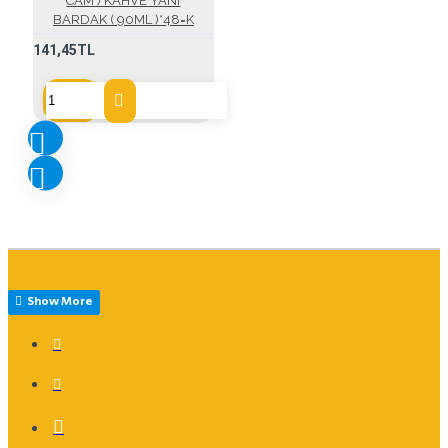
CAM ) KAHVE YANI
BARDAK ( 90ML )*48=K
141,45TL