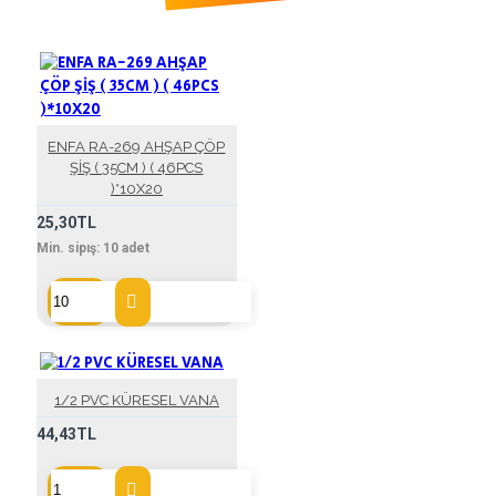
ENFA RA-269 AHŞAP ÇÖP
ŞİŞ ( 35CM ) ( 46PCS
)*10X20
25,30TL
Min. sipış:
10
adet
1/2 PVC KÜRESEL VANA
44,43TL