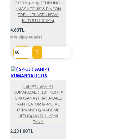
İBİCO İ19-009 ( TURUNCU
) MASA TENİS & PİNPON
TOPU ( PLASTİK KOVA
KUTULU )*60X24
4,60TL
Min. sipış:
60
adet
( SP-53 ) SAHİP (
KUMANDALI ) (18" İNC) (45
CM) (SANAYİ TİPİ) AYAKLI
VANTİLATÖR (5-METAL
PERVANE) (3-KADEME
HIZ) (65W) (Y:137CM)
FAN*1
2.231,00TL