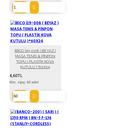
İBİCO İ19-008 ( BEYAZ )
MASA TENİS & PİNPON
TOPU ( PLASTİK KOVA
KUTULU )*60X24
4,60TL
Min. sipış:
60
adet