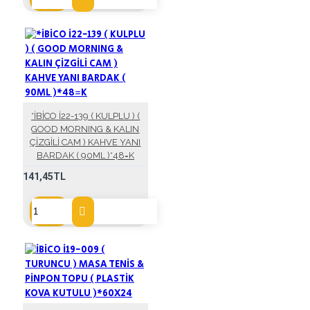
*İBİCO İ22-139 ( KULPLU ) (
GOOD MORNING & KALIN
ÇİZGİLİ CAM ) KAHVE YANI
BARDAK ( 90ML )*48=K
141,45TL