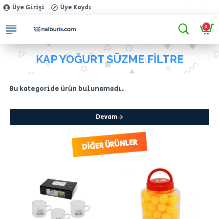
TL
Türk Lirası
Üye Girişi
Üye Kaydı
0
KAP YOĞURT SÜZME FİLTRE
Bu kategoride ürün bulunamadı.
Devam
DIĞER ÜRÜNLER