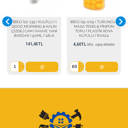
*İBİCO İ22-139 ( KULPLU ) (
İBİCO İ19-009 ( TURUNCU )
GOOD MORNING & KALIN
MASA TENİS & PİNPON
ÇİZGİLİ CAM ) KAHVE YANI
TOPU ( PLASTİK KOVA
BARDAK ( 90ML )*48=K
KUTULU )*60X24
141,45TL
4,60TL
Min. sipış:
60
adet