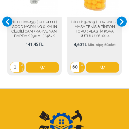
*İBİCO İ22-139 ( KULPLU ) (
İBİCO İ19-009 ( TURUNCU )
GOOD MORNING & KALIN
MASA TENİS & PİNPON
ÇİZGİLİ CAM ) KAHVE YANI
TOPU ( PLASTİK KOVA
BARDAK ( 90ML )*48=K
KUTULU )*60X24
141,45TL
4,60TL
Min. sipış:
60
adet