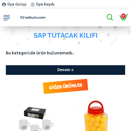
TL
Türk Lirası
Üye Girişi
Üye Kaydı
0
SAP TUTACAK KILIFI
Bu kategoride ürün bulunamadı.
Devam
DIĞER ÜRÜNLER