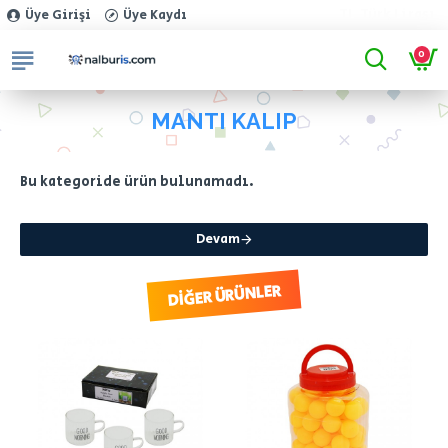
TL
Türk Lirası
Üye Girişi
Üye Kaydı
0
MANTI KALIP
Bu kategoride ürün bulunamadı.
Devam
DIĞER ÜRÜNLER