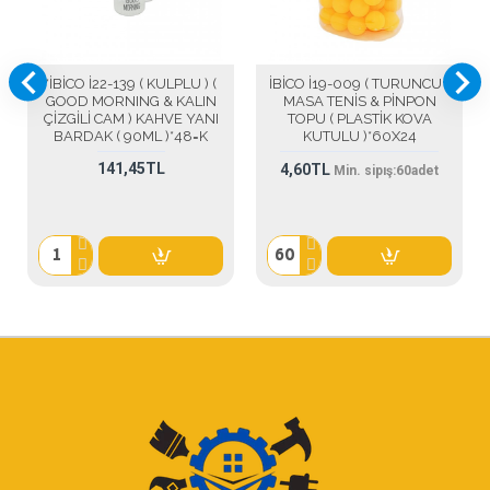
*İBİCO İ22-139 ( KULPLU ) (
İBİCO İ19-009 ( TURUNCU )
GOOD MORNING & KALIN
MASA TENİS & PİNPON
ÇİZGİLİ CAM ) KAHVE YANI
TOPU ( PLASTİK KOVA
BARDAK ( 90ML )*48=K
KUTULU )*60X24
141,45TL
4,60TL
Min. sipış:
60
adet