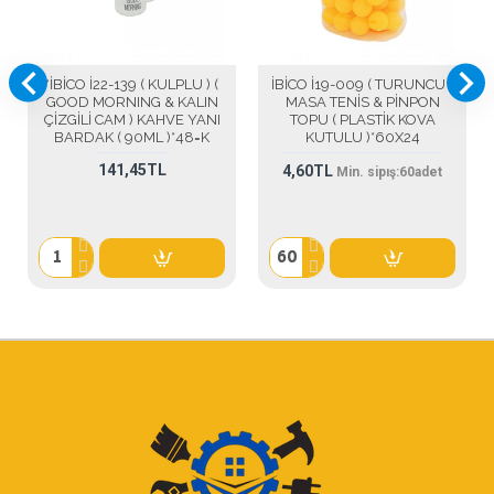
*İBİCO İ22-139 ( KULPLU ) (
İBİCO İ19-009 ( TURUNCU )
GOOD MORNING & KALIN
MASA TENİS & PİNPON
ÇİZGİLİ CAM ) KAHVE YANI
TOPU ( PLASTİK KOVA
BARDAK ( 90ML )*48=K
KUTULU )*60X24
141,45TL
4,60TL
Min. sipış:
60
adet