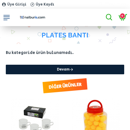
TL
Türk Lirası
Üye Girişi
Üye Kaydı
0
PLATES BANTI
Bu kategoride ürün bulunamadı.
Devam
DIĞER ÜRÜNLER