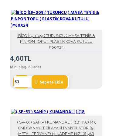
İBİCO İ19-009 ( TURUNCU ) MASA TENİS &
PİNPON TOPU ( PLASTİK KOVA KUTULU
)*60X24
4,60TL
Min. sipış:
60
adet
Sepete Ekle
( SP-53 ) SAHİP ( KUMANDALI ) (18" İNC) (45
CM) (SANAYİ TİPİ) AYAKLI VANTİLATÖR (5-
METAL PERVANE) (3-KADEME HIZ) (65W)