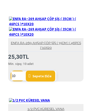
ENFA RA-269 AHŞAP ÇÖP ŞİŞ ( 35CM ) ( 46PCS
)*10X20
25,30TL
Min. sipış:
10
adet
Sepete Ekle
1/2 PVC KÜRESEL VANA