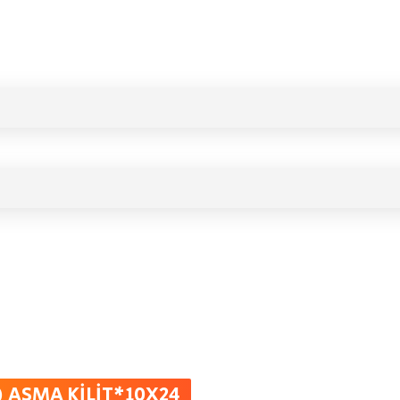
 ) ASMA KİLİT*10X24