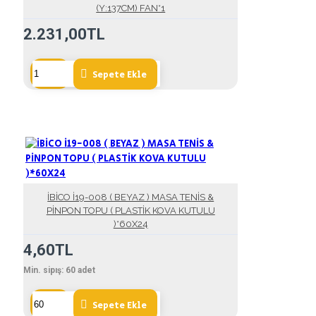
(Y:137CM) FAN*1
2.231,00TL
Sepete Ekle
İBİCO İ19-008 ( BEYAZ ) MASA TENİS &
PİNPON TOPU ( PLASTİK KOVA KUTULU
)*60X24
4,60TL
Min. sipış:
60
adet
Sepete Ekle