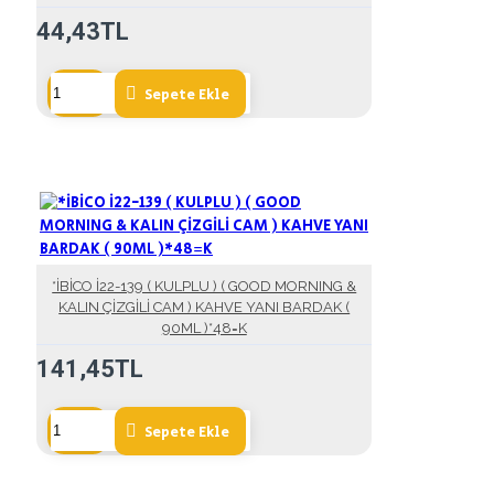
44,43TL
Sepete Ekle
*İBİCO İ22-139 ( KULPLU ) ( GOOD MORNING &
KALIN ÇİZGİLİ CAM ) KAHVE YANI BARDAK (
90ML )*48=K
141,45TL
Sepete Ekle