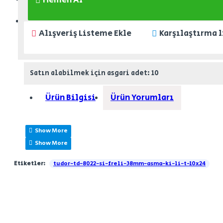
Hemen Al
ZÜCCACIYE
Alışveriş Listeme Ekle
Karşılaştırma l
Satın alabilmek için asgari adet: 10
Ürün Bilgisi
Ürün Yorumları
Etiketler:
tudor-td-8022-si-freli-38mm-asma-ki-li-t-10x24