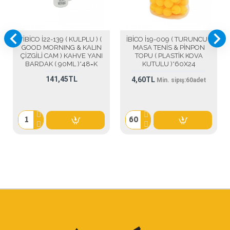
*İBİCO İ22-139 ( KULPLU ) (
İBİCO İ19-009 ( TURUNCU )
GOOD MORNING & KALIN
MASA TENİS & PİNPON
ÇİZGİLİ CAM ) KAHVE YANI
TOPU ( PLASTİK KOVA
BARDAK ( 90ML )*48=K
KUTULU )*60X24
141,45TL
4,60TL
Min. sipış:
60
adet