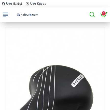
TL
Türk Lirası
Üye Girişi
Üye Kaydı
0