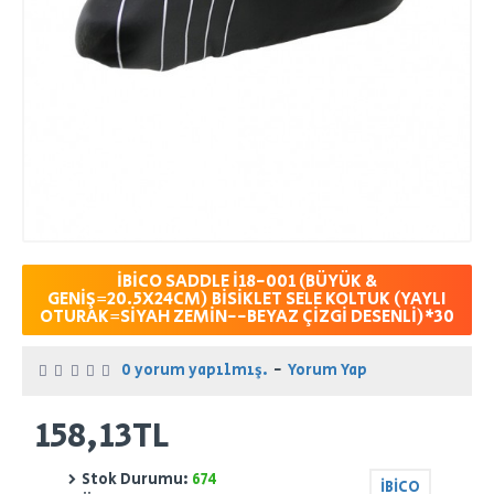
İBİCO SADDLE İ18-001 (BÜYÜK &
GENİŞ=20.5X24CM) BİSİKLET SELE KOLTUK (YAYLI
OTURAK=SİYAH ZEMİN--BEYAZ ÇİZGİ DESENLİ)*30
0 yorum yapılmış.
-
Yorum Yap
158,13TL
Stok Durumu:
674
İBİCO