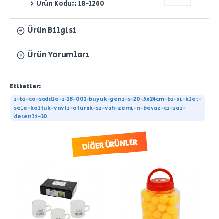
Ürün Kodu::
18-1260
Ürün Bilgisi
Ürün Yorumları
Etiketler:
i-bi-co-saddle-i-18-001-buyuk-geni-s-20-5x24cm-bi-si-klet-
sele-koltuk-yayli-oturak-si-yah-zemi-n-beyaz-ci-zgi-
desenli-30
DIĞER ÜRÜNLER